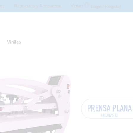
ios
Repuestos y Accesorios
Viniles
Login / Register
Viniles