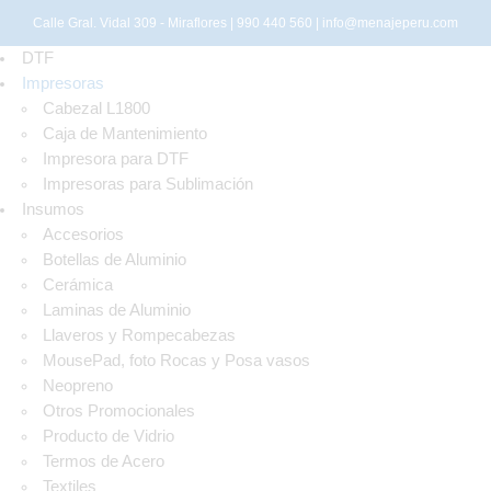
Calle Gral. Vidal 309 - Miraflores | 990 440 560 |
info@menajeperu.com
DTF
Impresoras
Cabezal L1800
Caja de Mantenimiento
Impresora para DTF
Impresoras para Sublimación
Insumos
Accesorios
Botellas de Aluminio
Cerámica
Laminas de Aluminio
Llaveros y Rompecabezas
MousePad, foto Rocas y Posa vasos
Neopreno
Otros Promocionales
Producto de Vidrio
Termos de Acero
Textiles