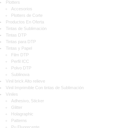
Plotters
Accesorios
Plotters de Corte
Productos En Oferta
Tintas de Sublimación
Tintas DTP
Tintas para DTP
Tintas y Papel
Film DTP
Perfil ICC
Polvo DTP
Sublinova
Vinil brick Alto relieve
Vinil Imprimible Con tintas de Sublimación
Viniles
Adhesivo, Sticker
Glitter
Holagraphic
Patterns
Pu Fluorecente