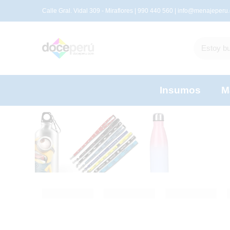
Calle Gral. Vidal 309 - Miraflores | 990 440 560 |
info@menajeperu
Insumos
M