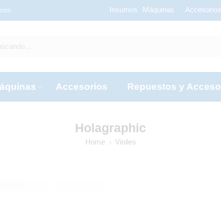
Insumos
Máquinas
Accesorio
.com
áquinas
Accesorios
Repuestos y Acceso
Holagraphic
Home
Viniles