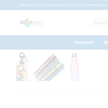
Calle Gral. Vidal 309 - Miraflores | 990 440 560 |
info@menajeperu
Insumos
M