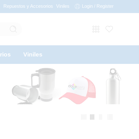
s
Repuestos y Accesorios
Viniles
Login / Register
rios
Viniles