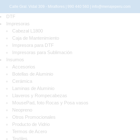
Calle Gral. Vidal 309 - Miraflores | 990 440 560 |
info@menajeperu.com
DTF
Impresoras
Cabezal L1800
Caja de Mantenimiento
Impresora para DTF
Impresoras para Sublimación
Insumos
Accesorios
Botellas de Aluminio
Cerámica
Laminas de Aluminio
Llaveros y Rompecabezas
MousePad, foto Rocas y Posa vasos
Neopreno
Otros Promocionales
Producto de Vidrio
Termos de Acero
Textiles