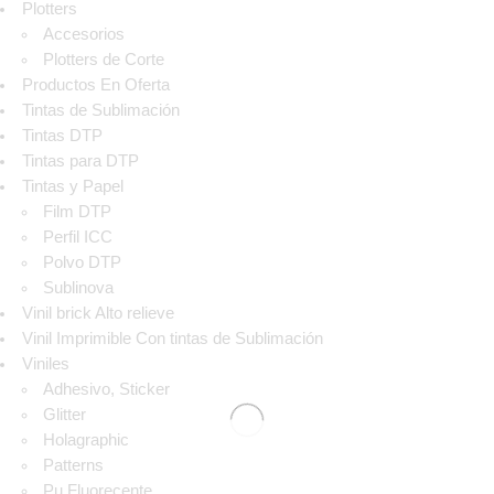
Plotters
Accesorios
Plotters de Corte
Productos En Oferta
Tintas de Sublimación
Tintas DTP
Tintas para DTP
Tintas y Papel
Film DTP
Perfil ICC
Polvo DTP
Sublinova
Vinil brick Alto relieve
Vinil Imprimible Con tintas de Sublimación
Viniles
Adhesivo, Sticker
Glitter
Holagraphic
Patterns
Pu Fluorecente