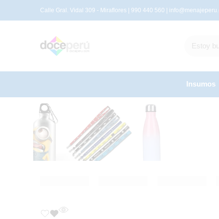
Calle Gral. Vidal 309 - Miraflores | 990 440 560 |
info@menajeperu
Insumos