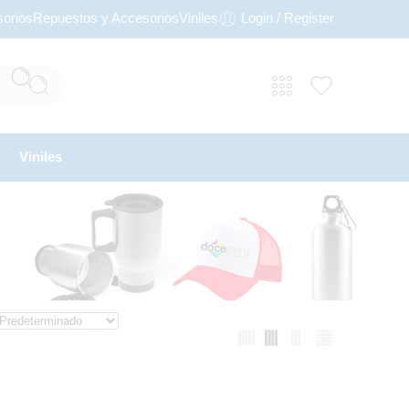
orios
Repuestos y Accesorios
Viniles
Login / Register
Viniles