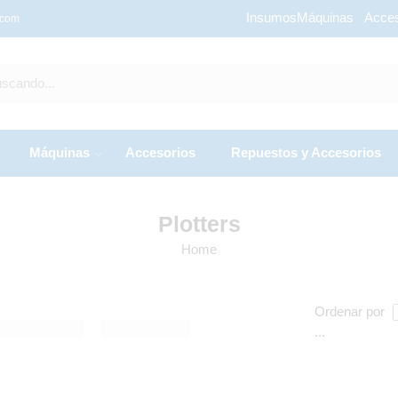
Insumos
Máquinas
Acces
.com
Máquinas
Accesorios
Repuestos y Accesorios
Plotters
Home
Ordenar por
...