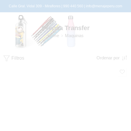
Calle Gral. Vidal 309 - Miraflores | 990 440 560 |
info@menajeperu.com
Prensa Transfer
Home
Maquinas
Filtros
Ordenar por