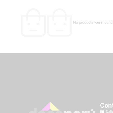
No products were found 
Con
Call