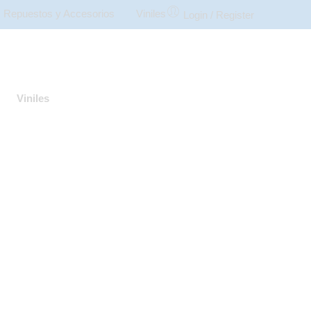
Repuestos y Accesorios
Viniles
Login / Register
Viniles