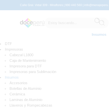
Calle Gral. Vidal 309 - Miraflores | 990 440 560 |
info@menajeperu
Insumos
DTF
Impresoras
Cabezal L1800
Caja de Mantenimiento
Impresora para DTF
Impresoras para Sublimación
Insumos
Accesorios
Botellas de Aluminio
Cerámica
Laminas de Aluminio
Llaveros y Rompecabezas