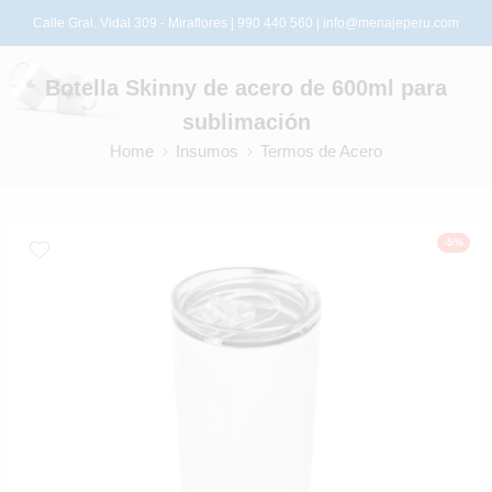
Calle Gral. Vidal 309 - Miraflores | 990 440 560 |
info@menajeperu.com
Botella Skinny de acero de 600ml para
sublimación
Home
Insumos
Termos de Acero
-5%