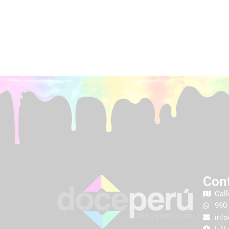
Con
Call
990
inf