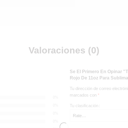
Valoraciones (0)
Se El Primero En Opinar "
Rojo De 11oz Para Sublim
Tu dirección de correo electrón
marcados con
*
0%
0%
Tu clasificación
0%
0%