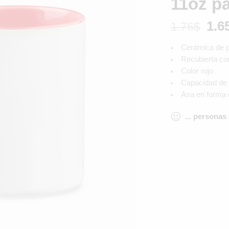
11oz p
1.6
1.76
$
Cerámica de p
Recubierta co
Color rojo
Capacidad de
Asa en forma 
...
personas