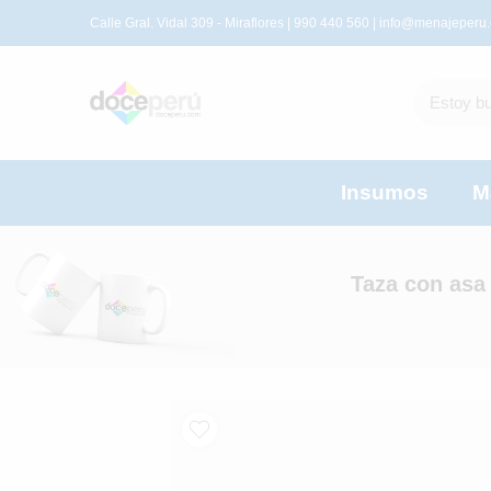
Calle Gral. Vidal 309 - Miraflores | 990 440 560 |
info@menajeperu
Insumos
M
Taza con asa 