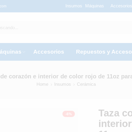
Insumos
Máquinas
Accesorio
.com
áquinas
Accesorios
Repuestos y Acceso
de corazón e interior de color rojo de 11oz pa
Home
Insumos
Cerámica
Taza c
-6%
interio