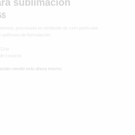
ara sublimación
5
$
rimera, procesada en ambiente de cero partículas
n polímero de formulación
 11oz
de corazón
están viendo esto ahora mismo