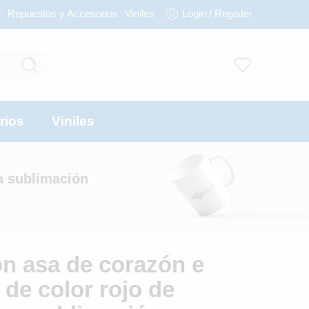
s
Repuestos y Accesorios
Viniles
Login / Register
rios
Viniles
ra sublimación
on asa de corazón e
r de color rojo de